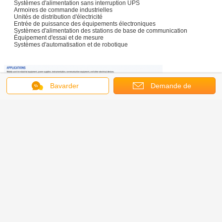
Systèmes d'alimentation sans interruption UPS
Armoires de commande industrielles
Unités de distribution d'électricité
Entrée de puissance des équipements électroniques
Systèmes d'alimentation des stations de base de communication
Équipement d'essai et de mesure
Systèmes d'automatisation et de robotique
Bavarder
Demande de
soumission
Questions fréquemment posées
Q1: À quoi sert une prise électrique en courant alternatif IEC 60320?
R1: Je suis désolé.
Il est utilisé pour fournir une connexion d'alimentation CA
standardisée pour les équipements industriels et électroniques tels que les
systèmes UPS et les alimentations.