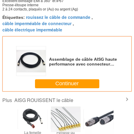
Excellent blindage EMI à 360° et IP67
Presse-étoupe interne
2 à 24 contacts, plaqués or (Au) ou argent (Ag)
rouissez le câble de commande
Étiquettes:
,
câble imperméable de connecteur
,
câble électrique imperméable
Assemblage de câble AISG haute
performance avec connecteur
circulaire à 5 broches
Continuer
AISG ROUISSENT le câble
Plus
U 2 Way
La femelle
Femelle du
Le diviseur AISG
2,0 le m