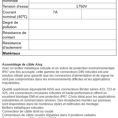
nominale
Tension d'essai
1750V
Courant
7A
nominal (40℃)
Degré de
pollution
Résistance de
contact
Résistance
d'isolement
Matériaux
Contact mâle
Assemblage de câble Aisg
Contact femelle
Avec un boîtier métallique robuste et un indice de protection environnementale
IP67 une fois accouplé, cette gamme de connecteurs DIN robustes est une
Placage de
solution idéale pour garantir que les connexions d'alimentation et de signal ne
contact
sont pas compromises dans les environnements difficiles et les applications
Température
industrielles.
supérieure
Qualité supérieure équivalente AISG aux connecteurs Binder séries 423, 723 et
Insert femelle
425, ces connecteurs circulaires robustes et haute performance offrent un
excellent blindage EMI et une protection IP67. Choix idéal pour les applications
Matériau de la
industrielles et commerciales sévères. Des réceptacles montés sur panneau
gaine de câble
sont disponibles dans de nombreux styles et méthodes de montage.
Boîtiers métalliques robustes
Vis
Connecteur de câble droit ou coudé
Écrou
Connecteurs de câble coudés réglables dans 4 positions radiales