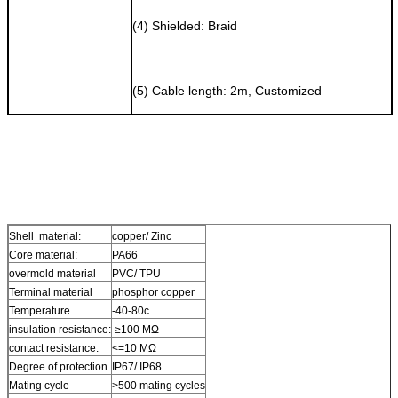
(4) Shielded: Braid
(5) Cable length: 2m, Customized
Electrical 
(1) Rated current:4A
performance
(2) Rated voltage:60V
(3) Insulation 
resistence:>30.5MΩ/KM
Shell material:
copper/ Zinc
Core material:
PA66
(4) Test voltage:2000V
overmold material
PVC/ TPU
(5) maximum resistence:<57Ω/KM
Terminal material
phosphor copper
Environment 
Ambient temperature for operation: -25…
Temperature
-40-80c
temperature
80℃
insulation resistance:
≥100 MΩ
Waterproof Rating
IP67, IP68
contact resistance:
<=10 MΩ
Standards
Degree of protection
IP67/ IP68
Mating cycle
>500 mating cycles
IEC 61076-2-101