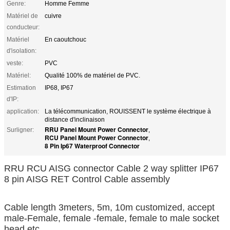
Genre:
Homme Femme
Matériel de
cuivre
conducteur:
Matériel
En caoutchouc
d'isolation:
veste:
PVC
Matériel:
Qualité 100% de matériel de PVC.
Estimation
IP68, IP67
d'IP:
application:
La télécommunication, ROUISSENT le système électrique à
distance d'inclinaison
RRU Panel Mount Power Connector
Surligner:
,
RCU Panel Mount Power Connector
,
8 Pin Ip67 Waterproof Connector
RRU RCU AISG connector Cable 2 way splitter IP67
8 pin AISG RET Control Cable assembly
Cable length 3meters, 5m, 10m customized, accept
male-Female, female -female, female to male socket
head etc.