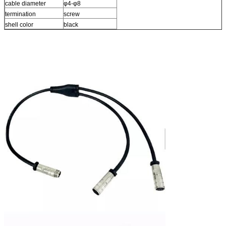
cable diameter
φ4-φ8
termination
screw
shell color
black
IEC 61076-2-104
Certificate
RoHS