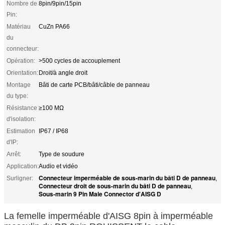
Nombre de
8pin/9pin/15pin
Pin:
Matériau
CuZn PA66
du
connecteur:
Opération:
>500 cycles de accouplement
Orientation:
Droit/à angle droit
Montage
Bâti de carte PCB/bâti/câble de panneau
du type:
Résistance
≥100 MΩ
d'isolation:
Estimation
IP67 / IP68
d'IP:
Arrêt:
Type de soudure
Application:
Audio et vidéo
Connecteur imperméable de sous-marin du bâti D de panneau
Surligner:
,
Connecteur droit de sous-marin du bâti D de panneau
,
Sous-marin 9 Pin Male Connector d'AISG D
La femelle imperméable d'AISG 8pin à imperméable