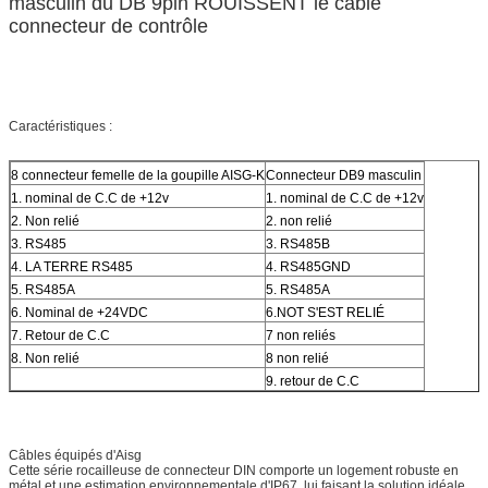
masculin du DB 9pin ROUISSENT le cable
connecteur de contrôle
Caractéristiques :
8 connecteur femelle de la goupille AISG-K
Connecteur DB9 masculin
1. nominal de C.C de +12v
1. nominal de C.C de +12v
2. Non relié
2. non relié
3. RS485
3. RS485B
4. LA TERRE RS485
4. RS485GND
5. RS485A
5. RS485A
6. Nominal de +24VDC
6.NOT S'EST RELIÉ
7. Retour de C.C
7 non reliés
8. Non relié
8 non relié
9. retour de C.C
Câbles équipés d'Aisg
Cette série rocailleuse de connecteur DIN comporte un logement robuste en
métal et une estimation environnementale d'IP67, lui faisant la solution idéale