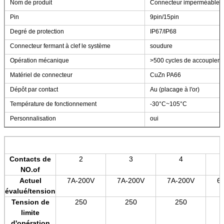
Nom de produit
Connecteur imperméable 
Pin
9pin/15pin
Degré de protection
IP67/IP68
Connecteur fermant à clef le système
soudure
Opération mécanique
>500 cycles de accouplem
Matériel de connecteur
CuZn PA66
Dépôt par contact
Au (placage à l'or)
Température de fonctionnement
-30°C~105°C
Personnalisation
oui
Contacts de
2
3
4
NO.of
Actuel
7A-200V
7A-200V
7A-200V
6
évalué/tension
Tension de
250
250
250
limite
d'opération