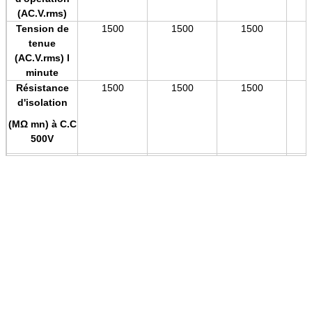
(AC.V.rms)
Tension de
1500
1500
1500
tenue
(AC.V.rms) l
minute
Résistance
1500
1500
1500
d'isolation
(MΩ mn) à C.C
500V
Résistance de
7
7
7
contact
(MAXIMUM de
MΩ) à C.C 1A
Ouverture de
1
1
1
bouche de
tasse de
soudure
Diamètre inter
1,5
1,5
1,5
de soudure