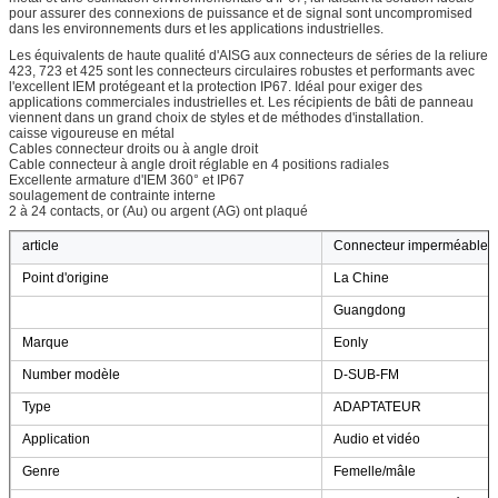
pour assurer des connexions de puissance et de signal sont uncompromised
dans les environnements durs et les applications industrielles.
Les équivalents de haute qualité d'AISG aux connecteurs de séries de la reliure
423, 723 et 425 sont les connecteurs circulaires robustes et performants avec
l'excellent IEM protégeant et la protection IP67. Idéal pour exiger des
applications commerciales industrielles et. Les récipients de bâti de panneau
viennent dans un grand choix de styles et de méthodes d'installation.
caisse vigoureuse en métal
Cables connecteur droits ou à angle droit
Cable connecteur à angle droit réglable en 4 positions radiales
Excellente armature d'IEM 360° et IP67
soulagement de contrainte interne
2 à 24 contacts, or (Au) ou argent (AG) ont plaqué
article
Connecteur imperméable 
Point d'origine
La Chine
Guangdong
Marque
Eonly
Number modèle
D-SUB-FM
Type
ADAPTATEUR
Application
Audio et vidéo
Genre
Femelle/mâle