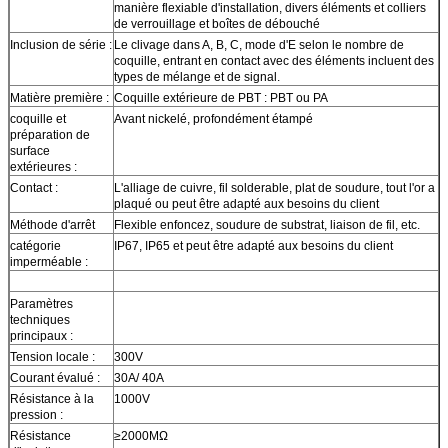
manière flexiable d'installation, divers éléments et colliers
de verrouillage et boîtes de débouché
Inclusion de série :
Le clivage dans A, B, C, mode d'E selon le nombre de
coquille, entrant en contact avec des éléments incluent des
types de mélange et de signal.
Matière première :
Coquille extérieure de PBT : PBT ou PA
coquille et
Avant nickelé, profondément étampé
préparation de
surface
extérieures :
Contact :
L'alliage de cuivre, fil solderable, plat de soudure, tout l'or a
plaqué ou peut être adapté aux besoins du client
Méthode d'arrêt
Flexible enfoncez, soudure de substrat, liaison de fil, etc.
catégorie
IP67, IP65 et peut être adapté aux besoins du client
imperméable :
Paramètres
techniques
principaux :
Tension locale :
300V
Courant évalué :
30A/ 40A
Résistance à la
1000V
pression :
Résistance
≥2000MΩ