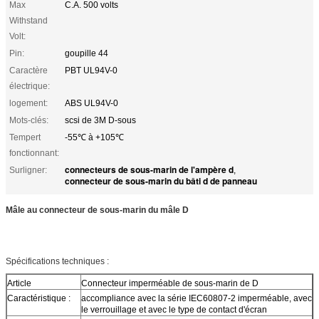
Max
C.A. 500 volts
Withstand
Volt:
Pin:
goupille 44
Caractère
PBT UL94V-0
électrique:
logement:
ABS UL94V-0
Mots-clés:
scsi de 3M D-sous
Tempert
-55℃ à +105℃
fonctionnant:
connecteurs de sous-marin de l'ampère d
Surligner:
,
connecteur de sous-marin du bâti d de panneau
Mâle au connecteur de sous-marin du mâle D
Spécifications techniques :
Article
Connecteur imperméable de sous-marin de D
Caractéristique :
accompliance avec la série IEC60807-2 imperméable, avec
le verrouillage et avec le type de contact d'écran