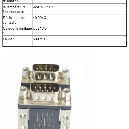
d'isolation
la température
-45C°-125C°
fonctionnante :
Résistance de
≤0.004Ω
contact :
Catégorie ignifuge
UL94V-0
:
La vie :
500 fois