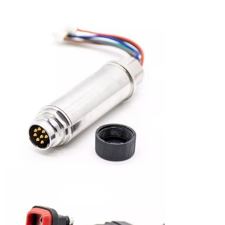
Diamètre inter
1,5
1,5
1,5
de soudure