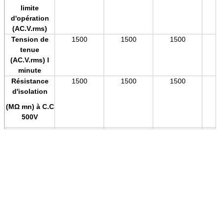
limite
d'opération
(AC.V.rms)
Tension de
1500
1500
1500
tenue
(AC.V.rms) l
minute
Résistance
1500
1500
1500
d'isolation
(MΩ mn) à C.C
500V
Résistance de
7
7
7
contact
(MAXIMUM de
MΩ) à C.C 1A
Ouverture de
1
1
1
bouche de
tasse de
soudure