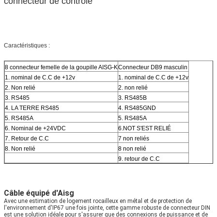
connecteur de contrôle
Caractéristiques :
8 connecteur femelle de la goupille AISG-K
Connecteur DB9 masculin
1. nominal de C.C de +12v
1. nominal de C.C de +12v
2. Non relié
2. non relié
3. RS485
3. RS485B
4. LA TERRE RS485
4. RS485GND
5. RS485A
5. RS485A
6. Nominal de +24VDC
6.NOT S'EST RELIÉ
7. Retour de C.C
7 non reliés
8. Non relié
8 non relié
9. retour de C.C
Câble équipé d'Aisg
Avec une estimation de logement rocailleux en métal et de protection de
l'environnement d'IP67 une fois jointe, cette gamme robuste de connecteur DIN
est une solution idéale pour s'assurer que des connexions de puissance et de