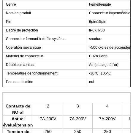
Genre
Femelle/mâle
Nom de produit
Connecteur imperméable 
Pin
9pin/15pin
Degré de protection
IP67/IP68
Connecteur fermant à clef le système
soudure
Opération mécanique
>500 cycles de accouplem
Matériel de connecteur
CuZn PA66
Dépôt par contact
Au (placage à l'or)
Température de fonctionnement
-30°C~105°C
Personnalisation
oui
Contacts de
2
3
4
NO.of
Actuel
7A-200V
7A-200V
7A-200V
6
évalué/tension
Tension de
250
250
250