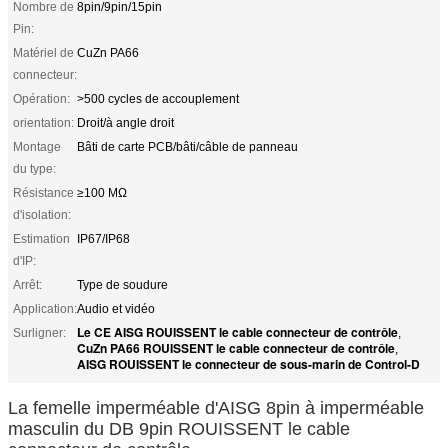
Nombre de
8pin/9pin/15pin
Pin:
Matériel de
CuZn PA66
connecteur:
Opération:
>500 cycles de accouplement
orientation:
Droit/à angle droit
Montage
Bâti de carte PCB/bâti/câble de panneau
du type:
Résistance
≥100 MΩ
d'isolation:
Estimation
IP67/IP68
d'IP:
Arrêt:
Type de soudure
Application:
Audio et vidéo
Le CE AISG ROUISSENT le cable connecteur de contrôle
Surligner:
,
CuZn PA66 ROUISSENT le cable connecteur de contrôle
,
AISG ROUISSENT le connecteur de sous-marin de Control-D
La femelle imperméable d'AISG 8pin à imperméable
masculin du DB 9pin ROUISSENT le cable