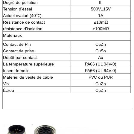
Degré de pollution
III
Tension d'essai
500V±15V
Actuel évalué (40℃)
1A
Résistance de contact
≤10mΩ
résistance d'isolation
≥100MΩ
Matériaux
Contact de Pin
CuZn
Contact de prise
CuSn
Dépôt par contact
Au
La température supérieure
PA66 (UL 94V-0)
Insent femelle
PA66 (UL 94V-0)
Matériel de veste de câble
PVC ou PUR
Vis
CuZn
Écrou
CuZn