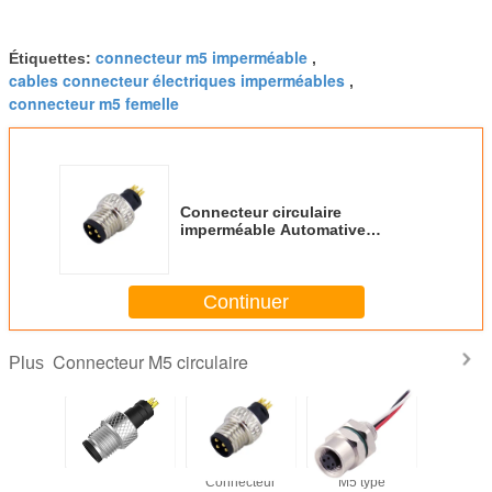
connecteur m5 imperméable
Étiquettes:
,
cables connecteur électriques imperméables
,
connecteur m5 femelle
Connecteur circulaire
imperméable Automative
hommes-femmes de Pin 5pin
d'AISG M5 4
Continuer
Connecteur M5 circulaire
Plus
rrière de
3 4 le connecteur
Connecteur
M5 type
Ip67 l'arr