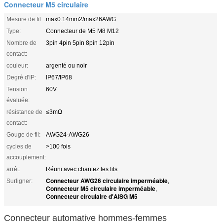
Connecteur M5 circulaire
Mesure de fil ::
max0.14mm2/max26AWG
Type:
Connecteur de M5 M8 M12
Nombre de
3pin 4pin 5pin 8pin 12pin
contact:
couleur:
argenté ou noir
Degré d'IP:
IP67/IP68
Tension
60V
évaluée:
résistance de
≤3mΩ
contact:
Gouge de fil:
AWG24-AWG26
cycles de
>100 fois
accouplement:
arrêt:
Réuni avec chantez les fils
Connecteur AWG26 circulaire imperméable
Surligner:
,
Connecteur M5 circulaire imperméable
,
Connecteur circulaire d'AISG M5
Connecteur automative hommes-femmes