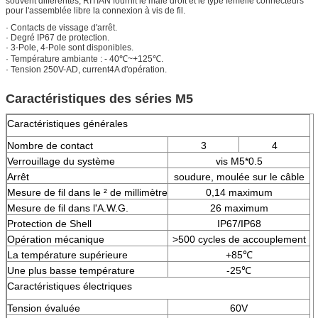
souvent différentes, RITIAN fournit le mâle droit et le type femelle connecteurs
pour l'assemblée libre la connexion à vis de fil.
· Contacts de vissage d'arrêt.
· Degré IP67 de protection.
· 3-Pole, 4-Pole sont disponibles.
· Température ambiante : - 40℃~+125℃.
· Tension 250V-AD, current4A d'opération.
Caractéristiques des séries M5
Caractéristiques générales
Nombre de contact
3
4
Verrouillage du système
vis M5*0.5
Arrêt
soudure, moulée sur le câble
Mesure de fil dans le ² de millimètre
0,14 maximum
Mesure de fil dans l'A.W.G.
26 maximum
Protection de Shell
IP67/IP68
Opération mécanique
>500 cycles de accouplement
La température supérieure
+85℃
Une plus basse température
-25℃
Caractéristiques électriques
Tension évaluée
60V