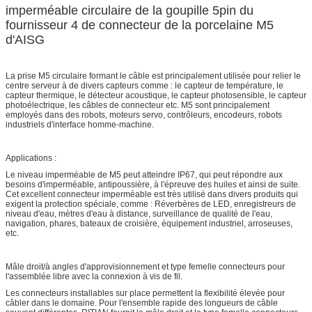
imperméable circulaire de la goupille 5pin du
fournisseur 4 de connecteur de la porcelaine M5
d'AISG
La prise M5 circulaire formant le câble est principalement utilisée pour relier le
centre serveur à de divers capteurs comme : le capteur de température, le
capteur thermique, le détecteur acoustique, le capteur photosensible, le capteur
photoélectrique, les câbles de connecteur etc. M5 sont principalement
employés dans des robots, moteurs servo, contrôleurs, encodeurs, robots
industriels d'interface homme-machine.
Applications :
Le niveau imperméable de M5 peut atteindre IP67, qui peut répondre aux
besoins d'imperméable, antipoussière, à l'épreuve des huiles et ainsi de suite.
Cet excellent connecteur imperméable est très utilisé dans divers produits qui
exigent la protection spéciale, comme : Réverbères de LED, enregistreurs de
niveau d'eau, mètres d'eau à distance, surveillance de qualité de l'eau,
navigation, phares, bateaux de croisière, équipement industriel, arroseuses,
etc.
Mâle droit/à angles d'approvisionnement et type femelle connecteurs pour
l'assemblée libre avec la connexion à vis de fil.
Les connecteurs installables sur place permettent la flexibilité élevée pour
câbler dans le domaine. Pour l'ensemble rapide des longueurs de câble