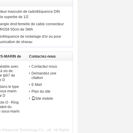
cteur masculin de radiofréquence DIN
ble superbe de 1/2
angle droit femelle de cable connecteur
e RG58 50cm de SMA
iofréquence de nickelage d'or ou pour
unication de réseau
US-MARIN de
Contactez-nous
éable avec
Contactez-nous
à vis de
Demandez une
re Ip67 de
citation
e D
E-Mail
dans le type
sous-marin
Plan du site
e D
Site mobile
ble O - Ring
ated du
e sous-marin
itianLink Technology Co., Ltd.. All Rights