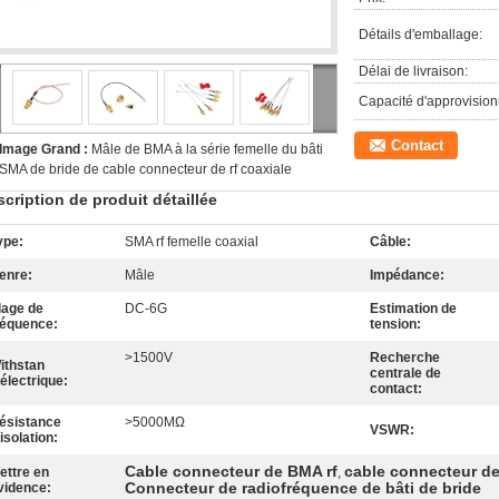
Détails d'emballage:
Délai de livraison:
Capacité d'approvisio
Contact
Image Grand :
Mâle de BMA à la série femelle du bâti
SMA de bride de cable connecteur de rf coaxiale
cription de produit détaillée
ype:
SMA rf femelle coaxial
Câble:
enre:
Mâle
Impédance:
lage de
DC-6G
Estimation de
réquence:
tension:
>1500V
Recherche
ithstan
centrale de
iélectrique:
contact:
ésistance
>5000MΩ
VSWR:
'isolation:
Cable connecteur de BMA rf
cable connecteur de
ettre en
,
Connecteur de radiofréquence de bâti de bride
vidence: