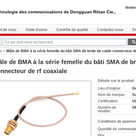
Vente
hnologie des communications de Dongguan Ritian Cie.,
.
et de nous
Visite d'usine
Contrôle de qualité
Contactez-nous
D
Mâle de BMA à la série femelle du bâti SMA de bride de cable connecteur de
ce
le de BMA à la série femelle du bâti SMA de br
nnecteur de rf coaxiale
Détails sur le produit:
Lieu d'origine:
Gu
Nom de marque:
S
Certification:
U
Numéro de
SM
modèle:
Conditions de paiemen
Quantité de commande
Prix: