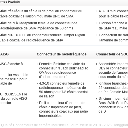
tres Produits
Mâle très réduit du câble N de profil au connecteur du
4.3-10 mini conne
câble coaxial de liaison rf du mâle BNC de SMA
pour le câble flexi
Mâle de N à l'adaptateur femelle de connecteur de
Cloison étanche à 
radiofréquence de SMA impédance de 50 ohms
de SMA rf au mâl
Mâle d'IPEX U.FL au connecteur femelle Jumper Pigtail
Connecteur de rad
Cable coaxial de radiofréquence de SMA
l'antenne de comm
'AISG
Connecteur de radiofréquence
Connecteur de SO
D
AISG étanche à
Femelle féminine coaxiale du
Assemblée imperm
connecteur N Jack Bulkhead To
DB9 le connecteur 
QMA de radiofréquence
sécurité de l'ampè
onnector Assemble
d'adaptateur de rf
sous-marin du mâl
pe masculin pour
câble de
4.3-10 connecteur femelle de
Ignifuge branchez 
radiofréquence impédance de
25 connecteur de 
50 ohms pour 7/8 câble coaxial
de Pin Female Mal
CU ROUISSENT le
de liaison
 du contrôle AISG
Silicium imperméa
nnector
Petit connecteur d'antenne de
Brass With Gold Pl
câble d'impression de pied,
connecteur Ip67 d
connecteurs coaxiaux par radio
de D
imperméables
Qualité Connecteurs de caméra industrielle Fournisseur. © 2018 - 2026 Dongguan R