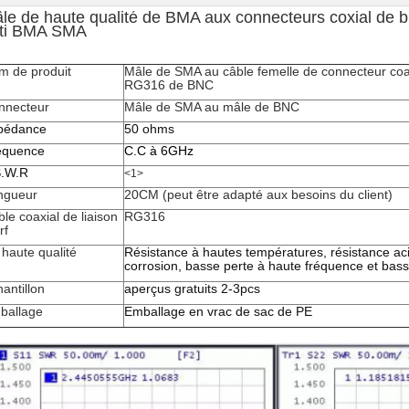
le de haute qualité de BMA aux connecteurs coxial de bri
ti BMA SMA
m de produit
Mâle de SMA au câble femelle de connecteur coax
RG316 de BNC
nnecteur
Mâle de SMA au mâle de BNC
pédance
50 ohms
équence
C.C à 6GHz
S.W.R
<1>
ngueur
20CM (peut être adapté aux besoins du client)
le coaxial de liaison
RG316
rf
haute qualité
Résistance à hautes températures, résistance aci
corrosion, basse perte à haute fréquence et ba
antillon
aperçus gratuits 2-3pcs
ballage
Emballage en vrac de sac de PE