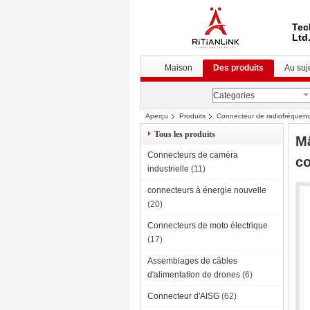
Tec
Ltd
Maison
Des produits
Au suj
Categories
Aperçu
Produits
Connecteur de radiofréquen
Tous les produits
Mâ
Connecteurs de caméra
co
industrielle
(11)
connecteurs à énergie nouvelle
(20)
Connecteurs de moto électrique
(17)
Assemblages de câbles
d'alimentation de drones
(6)
Connecteur d'AISG
(62)