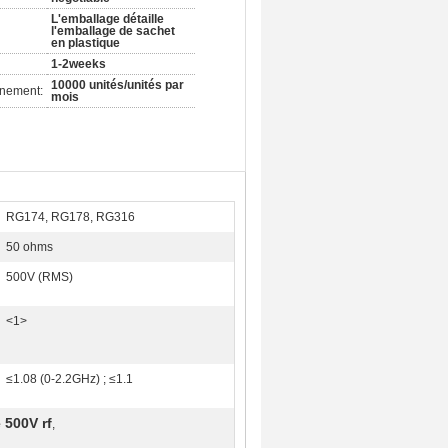
L'emballage détaille
l'emballage de sachet
en plastique
1-2weeks
10000 unités/unités par
nnement:
mois
RG174, RG178, RG316
50 ohms
500V (RMS)
<1>
≤1.08 (0-2.2GHz) ; ≤1.1
 500V rf
,