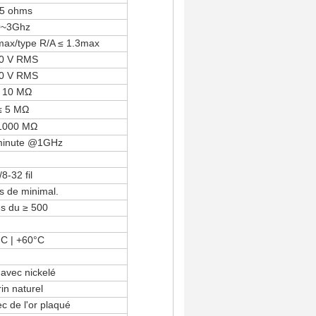
5 ohms
0~3Ghz
2max/type R/A ≤ 1.3max
0 V RMS
0 V RMS
 10 MΩ
≤ 5 MΩ
1000 MΩ
minute @1GHz
/8-32 fil
es de minimal.
es du ≥ 500
°C | +60°C
 avec nickelé
in naturel
c de l'or plaqué