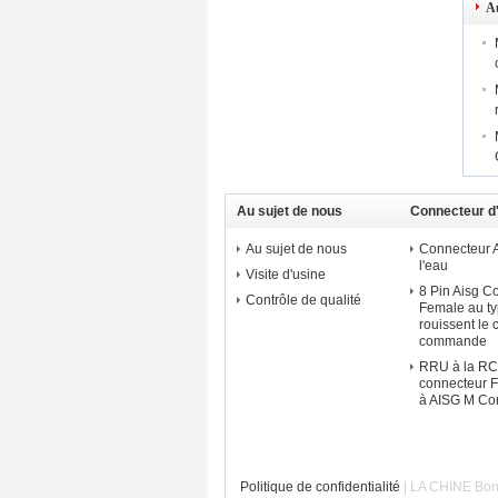
Au
Au sujet de nous
Connecteur d
Au sujet de nous
Connecteur 
l'eau
Visite d'usine
8 Pin Aisg C
Contrôle de qualité
Female au ty
rouissent le 
commande
RRU à la R
connecteur F
à AISG M Co
Politique de confidentialité
| LA CHINE Bon 