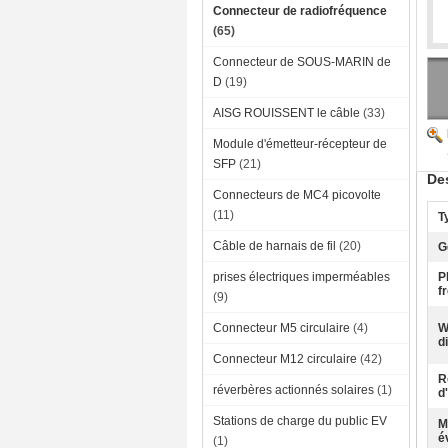
Connecteur de radiofréquence
(65)
Connecteur de SOUS-MARIN de
D
(19)
AISG ROUISSENT le câble
(33)
Module d'émetteur-récepteur de
SFP
(21)
Des
Connecteurs de MC4 picovolte
(11)
T
Câble de harnais de fil
(20)
G
prises électriques imperméables
P
f
(9)
Connecteur M5 circulaire
(4)
W
d
Connecteur M12 circulaire
(42)
R
réverbères actionnés solaires
(1)
d
Stations de charge du public EV
M
é
(1)