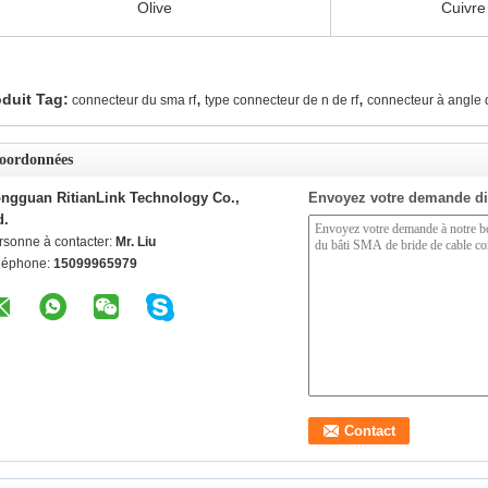
Olive
Cuivre
,
,
duit Tag:
connecteur du sma rf
type connecteur de n de rf
connecteur à angle d
oordonnées
ngguan RitianLink Technology Co.,
Envoyez votre demande di
d.
rsonne à contacter:
Mr. Liu
léphone:
15099965979