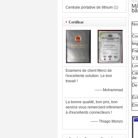
Mâ
Centrale portative de lithium
(1)
bâ
Certificat
No
Co
Im
Fr
V.
Lo
Examens de client Merci de
Câb
l'excellente solution. Le bon
de 
travail !
De 
—— Mohammad
Éch
La bonne qualité, bon prix, bon
Em
service vous remercient infiniment
à d'excellents connecteurs !
—— Thiago Monzo