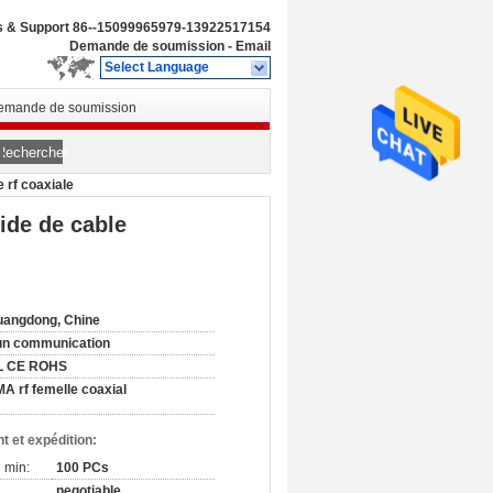
s & Support
86--15099965979-13922517154
Demande de soumission
-
Email
Select Language
emande de soumission
Rechercher
 rf coaxiale
ide de cable
angdong, Chine
un communication
L CE ROHS
A rf femelle coaxial
t et expédition:
 min:
100 PCs
negotiable