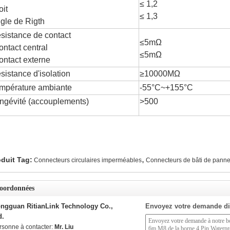
≤ 1,2
oit
≤ 1,3
gle de Rigth
sistance de contact
≤5mΩ
contact central
≤5mΩ
contact externe
sistance d'isolation
≥10000MΩ
mpérature ambiante
-55°C~+155°C
ngévité (accouplements)
>500
,
duit Tag:
Connecteurs circulaires imperméables
Connecteurs de bâti de pann
oordonnées
ngguan RitianLink Technology Co.,
Envoyez votre demande di
d.
rsonne à contacter:
Mr. Liu