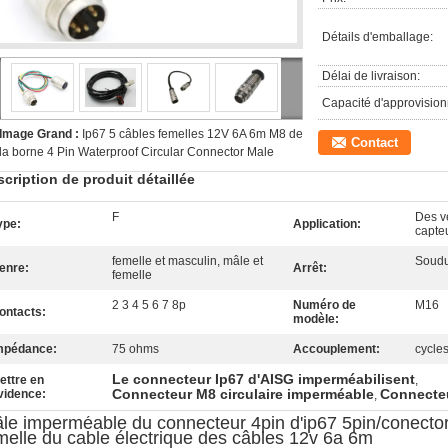
Détails d'emballage:
Délai de livraison:
Capacité d'approvisio
Image Grand :
Ip67 5 câbles femelles 12V 6A 6m M8 de
Contact
la borne 4 Pin Waterproof Circular Connector Male
cription de produit détaillée
F
Des v
ype:
Application:
capte
femelle et masculin, mâle et
Soud
enre:
Arrêt:
femelle
2 3 4 5 6 7 8p
Numéro de
M16
ontacts:
modèle:
mpédance:
75 ohms
Accouplement:
cycle
Le connecteur Ip67 d'AISG imperméabilisent
ettre en
,
Connecteur M8 circulaire imperméable
Connecte
vidence:
,
le imperméable du connecteur 4pin d'ip67 5pin/conecto
melle du cable électrique des câbles 12v 6a 6m