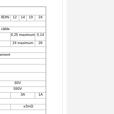
8DIN
12
14
19
24
 câble
0,25 maximum
0,14
24 maximum
26
lement
60V
550V
3A
1A
≤3mΩ