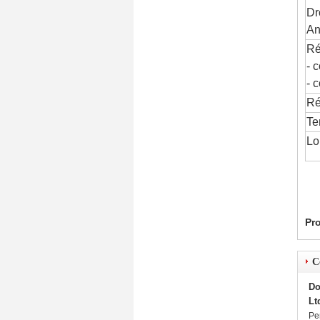
Dr
An
Ré
- 
- 
Ré
Te
Lo
Pro
C
Do
Lt
Pe