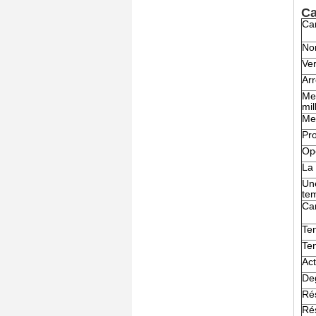
Ca
Car
No
Ver
Arr
Mes
mil
Mes
Pro
Op
La
Un
te
Car
Te
Ten
Ac
Deg
Rés
Rés