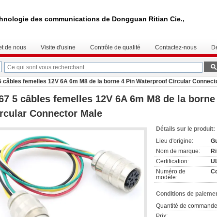
hnologie des communications de Dongguan Ritian Cie.,
.
et de nous
Visite d'usine
Contrôle de qualité
Contactez-nous
D
5 câbles femelles 12V 6A 6m M8 de la borne 4 Pin Waterproof Circular Connect
67 5 câbles femelles 12V 6A 6m M8 de la borne
rcular Connector Male
Détails sur le produit:
Lieu d'origine:
Gu
Nom de marque:
Ri
Certification:
U
Numéro de
Co
modèle:
Conditions de paiemen
Quantité de commande
Prix: