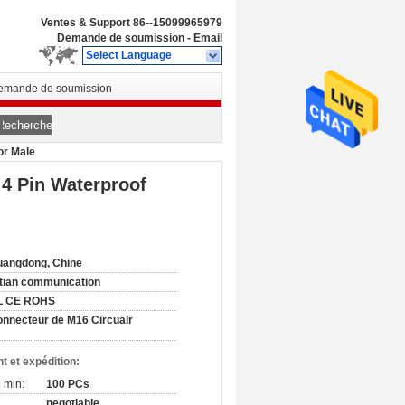
Ventes & Support
86--15099965979
Demande de soumission
-
Email
Select Language
emande de soumission
Rechercher
or Male
 4 Pin Waterproof
angdong, Chine
tian communication
L CE ROHS
nnecteur de M16 Circualr
t et expédition:
 min:
100 PCs
negotiable