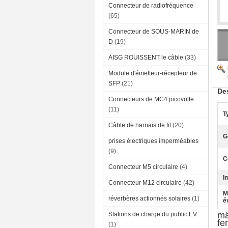
Connecteur de radiofréquence
(65)
Connecteur de SOUS-MARIN de
D
(19)
AISG ROUISSENT le câble
(33)
Module d'émetteur-récepteur de
SFP
(21)
Des
Connecteurs de MC4 picovolte
(11)
T
Câble de harnais de fil
(20)
G
prises électriques imperméables
(9)
C
Connecteur M5 circulaire
(4)
I
Connecteur M12 circulaire
(42)
M
réverbères actionnés solaires
(1)
é
mâ
Stations de charge du public EV
fe
(1)