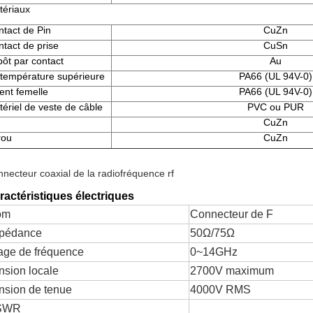
tériaux
tact de Pin
CuZn
tact de prise
CuSn
ôt par contact
Au
 température supérieure
PA66 (UL 94V-0)
ent femelle
PA66 (UL 94V-0)
ériel de veste de câble
PVC ou PUR
CuZn
rou
CuZn
necteur coaxial de la radiofréquence rf
ractéristiques électriques
om
Connecteur de F
pédance
50Ω/75Ω
age de fréquence
0~14GHz
nsion locale
2700V maximum
nsion de tenue
4000V RMS
SWR