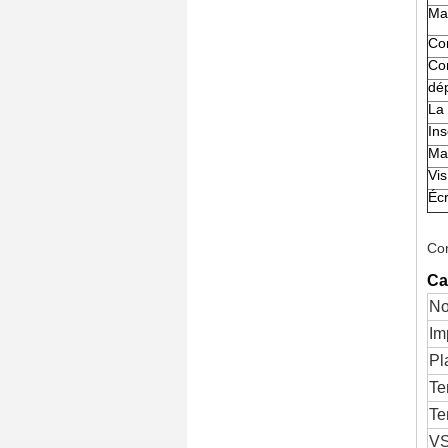
Ma
Con
Con
dép
La
Ins
Mat
Vis
Éc
Con
Ca
N
Im
Pl
Te
Te
V