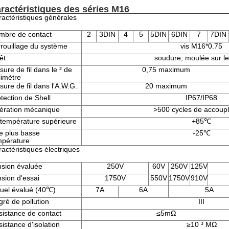
ractéristiques des séries M16
actéristiques générales
mbre de contact
2
3DIN
4
5
5DIN
6DIN
7
7DIN
rouillage du système
vis M16*0.75
êt
soudure, moulée sur le
ure de fil dans le ² de
0,75 maximum
limètre
ure de fil dans l'A.W.G.
20 maximum
tection de Shell
IP67/IP68
ération mécanique
>500 cycles de accoup
 température supérieure
+85℃
e plus basse
-25℃
mpérature
actéristiques électriques
nsion évaluée
250V
60V
250V
125V
sion d'essai
1750V
550V
1750V
910V
tuel évalué (40℃)
7A
6A
5A
ré de pollution
III
istance de contact
≤5mΩ
istance d'isolation
≥10 ³ MΩ