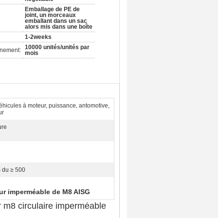
Emballage de PE de
joint, un morceaux
emballant dans un sac
alors mis dans une boîte
1-2weeks
10000 unités/unités par
nnement:
mois
éhicules à moteur, puissance, antomotive,
ur
ure
s du ≥ 500
ur imperméable de M8 AISG
r m8 circulaire imperméable