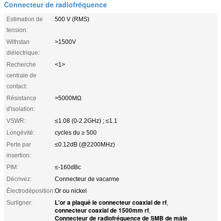
Connecteur de radiofréquence
Estimation de
500 V (RMS)
tension:
Withstan
>1500V
diélectrique:
Recherche
<1>
centrale de
contact:
Résistance
>5000MΩ
d'isolation:
VSWR:
≤1.08 (0-2.2GHz) ; ≤1.1
Longévité:
cycles du ≥ 500
Perte par
≤0.12dB (@2200MHz)
insertion:
PIM:
≤-160dBc
Décrivez:
Connecteur de vacarme
Électrodéposition:
Or ou nickel
L'or a plaqué le connecteur coaxial de rf
Surligner:
,
connecteur coaxial de 1500mm rf
,
Connecteur de radiofréquence de SMB de mâle