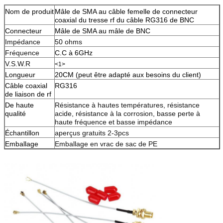
Nom de produit
Mâle de SMA au câble femelle de connecteur
coaxial du tresse rf du câble RG316 de BNC
Connecteur
Mâle de SMA au mâle de BNC
Impédance
50 ohms
Fréquence
C.C à 6GHz
V.S.W.R
<1>
Longueur
20CM (peut être adapté aux besoins du client)
Câble coaxial
RG316
de liaison de rf
De haute
Résistance à hautes températures, résistance
qualité
acide, résistance à la corrosion, basse perte à
haute fréquence et basse impédance
Échantillon
aperçus gratuits 2-3pcs
Emballage
Emballage en vrac de sac de PE