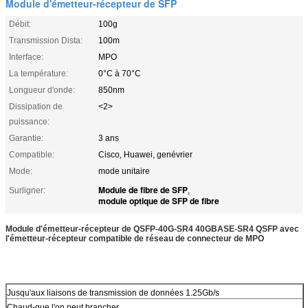
Module d'émetteur-récepteur de SFP
Débit:
100g
Transmission Dista:
100m
Interface:
MPO
La température:
0°C à 70°C
Longueur d'onde:
850nm
Dissipation de
<2>
puissance:
Garantie:
3 ans
Compatible:
Cisco, Huawei, genévrier
Mode:
mode unitaire
Module de fibre de SFP
Surligner:
,
module optique de SFP de fibre
Module d'émetteur-récepteur de QSFP-40G-SR4 40GBASE-SR4 QSFP avec
l'émetteur-récepteur compatible de réseau de connecteur de MPO
Jusqu'aux liaisons de transmission de données 1.25Gb/s
Chaud-que l'on peut brancher