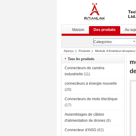
Tec
Ltd
Maison
Des produits
Au suj
Categories
Aperçu
Produits
Module d'émetteur-récepteu
Tous les produits
mo
Connecteurs de caméra
d
industrielle
(11)
connecteurs à énergie nouvelle
(20)
Connecteurs de moto électrique
(17)
Assemblages de câbles
d'alimentation de drones
(6)
Connecteur d'AISG
(62)