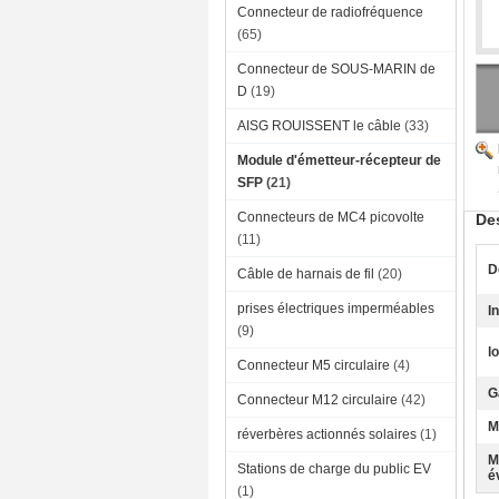
Connecteur de radiofréquence
(65)
Connecteur de SOUS-MARIN de
D
(19)
AISG ROUISSENT le câble
(33)
Module d'émetteur-récepteur de
SFP
(21)
Connecteurs de MC4 picovolte
Des
(11)
D
Câble de harnais de fil
(20)
prises électriques imperméables
I
(9)
l
Connecteur M5 circulaire
(4)
G
Connecteur M12 circulaire
(42)
M
réverbères actionnés solaires
(1)
M
Stations de charge du public EV
é
(1)