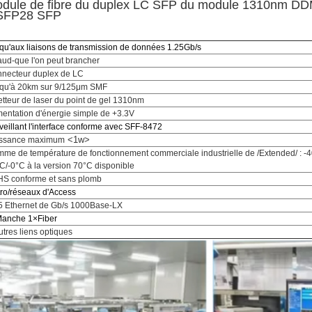
dule de fibre du duplex LC SFP du module 1310nm DDM
SFP28 SFP
qu'aux liaisons de transmission de données 1.25Gb/s
ud-que l'on peut brancher
necteur duplex de LC
qu'à 20km sur 9/125μm SMF
tteur de laser du point de gel 1310nm
mentation d'énergie simple de +3.3V
veillant l'interface conforme avec SFF-8472
<1w>
ssance maximum
me de température de fonctionnement
commerciale industrielle
de /Extended/ : -
C/-0°C à la version 70°C disponible
S conforme et sans plomb
ro/réseaux d'Access
5 Ethernet de Gb/s 1000Base-LX
Manche 1×Fiber
utres liens optiques