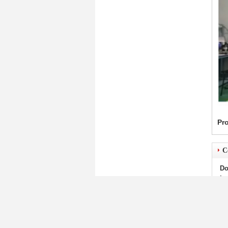
Pro
C
Do
Lt
Pe
Té